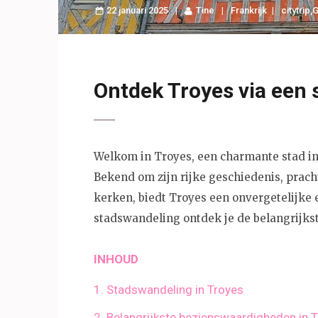
22 januari 2025
Tine
Frankrijk
citytrip
,
G
Ontdek Troyes via een
Welkom in Troyes, een charmante stad i
Bekend om zijn rijke geschiedenis, pra
kerken, biedt Troyes een onvergetelijke e
stadswandeling ontdek je de belangrijks
INHOUD
1. Stadswandeling in Troyes
2. Belangrijkste bezienswaardigheden in 