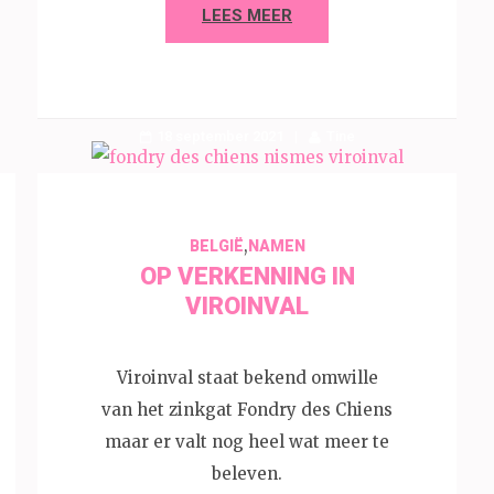
LEES MEER
18 september 2021
Tine
,
BELGIË
NAMEN
OP VERKENNING IN
VIROINVAL
Viroinval staat bekend omwille
van het zinkgat Fondry des Chiens
maar er valt nog heel wat meer te
beleven.