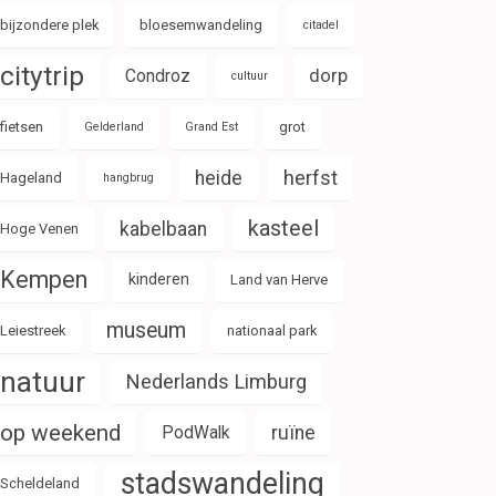
bijzondere plek
bloesemwandeling
citadel
citytrip
Condroz
dorp
cultuur
fietsen
grot
Gelderland
Grand Est
herfst
heide
Hageland
hangbrug
kasteel
kabelbaan
Hoge Venen
Kempen
kinderen
Land van Herve
museum
Leiestreek
nationaal park
natuur
Nederlands Limburg
op weekend
PodWalk
ruïne
stadswandeling
Scheldeland