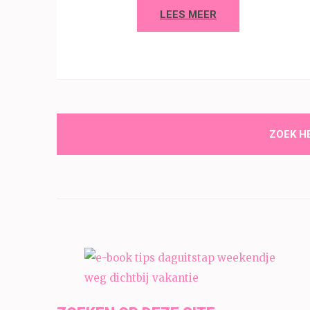
LEES MEER
ZOEK HE