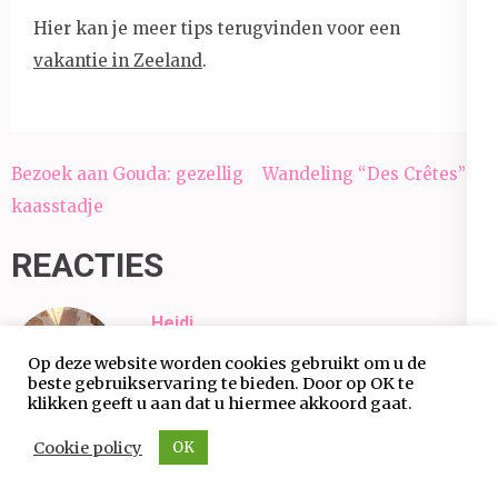
Hier kan je meer tips terugvinden voor een
vakantie in Zeeland
.
Bericht
Bezoek aan Gouda: gezellig
Wandeling “Des Crêtes” in
navigatie
kaasstadje
Sy
REACTIES
Heidi
21 oktober 2024
Op deze website worden cookies gebruikt om u de
beste gebruikservaring te bieden. Door op OK te
klikken geeft u aan dat u hiermee akkoord gaat.
Wat ziet er super mooi uit.
Cookie policy
OK
Ik zelf ben er nog niet heen geweest.