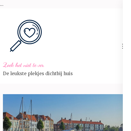
...
Ga
naar
inhoud
(Druk
enter)
Zoek het niet te ver
De leukste plekjes dichtbij huis