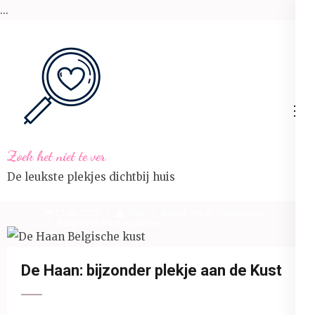
...
Ga
naar
inhoud
(Druk
enter)
Zoek het niet te ver
De leukste plekjes dichtbij huis
21 juli 2024
Tine
België
,
West-Vlaanderen
Belgische kust
,
wandelen
De Haan: bijzonder plekje aan de Kust