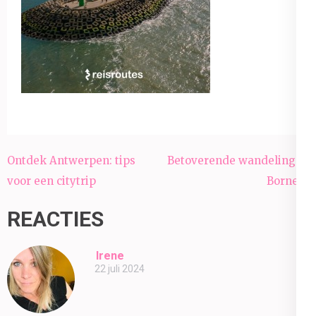
Bericht
Ontdek Antwerpen: tips
Betoverende wandeling in
navigatie
voor een citytrip
Bornem
REACTIES
Irene
22 juli 2024