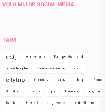
VOLG MIJ OP SOCIAL MEDIA
TAGS
abdij
Ardennen
Belgische kust
bijzondere plek
bloesemwandeling
citadel
citytrip
Condroz
dorp
fietsen
cultuur
grot
Hageland
Gelderland
Grand Est
hangbrug
herfst
heide
kabelbaan
Hoge Venen