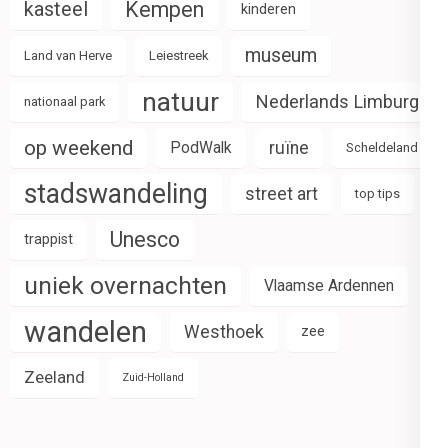
Kempen
kasteel
kinderen
museum
Land van Herve
Leiestreek
natuur
Nederlands Limburg
nationaal park
op weekend
PodWalk
ruïne
Scheldeland
stadswandeling
street art
top tips
Unesco
trappist
uniek overnachten
Vlaamse Ardennen
wandelen
Westhoek
zee
Zeeland
Zuid-Holland